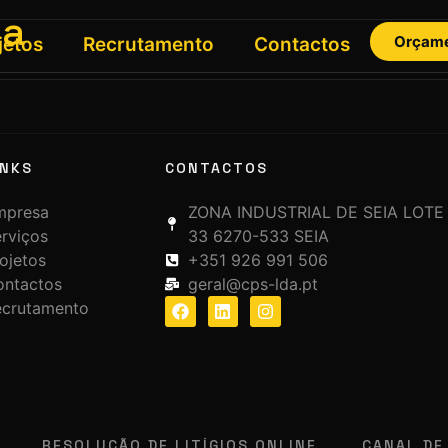
ha
Orçam
jetos
Recrutamento
Contactos
INKS
CONTACTOS
mpresa
ZONA INDUSTRIAL DE SEIA LOTE
rviços
33 6270-533 SEIA
ojetos
+351 926 991 506
ontactos
geral@cps-lda.pt
ecrutamento
RESOLUÇÃO DE LITÍGIOS ONLINE
CANAL DE