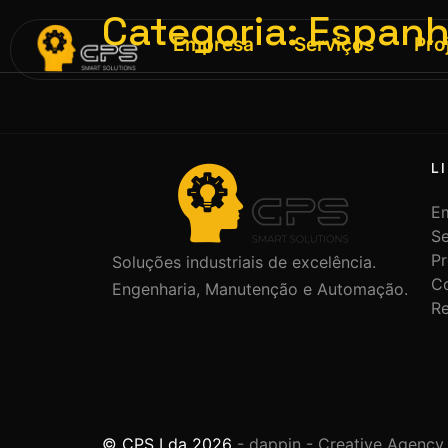
Categoria:
Espan
Empresa
Serviços
Pro
L
E
Se
Pr
Soluções industriais de excelência.
C
Engenharia, Manutenção e Automação.
R
© CPS Lda 2026
- dappin - Creative Agency