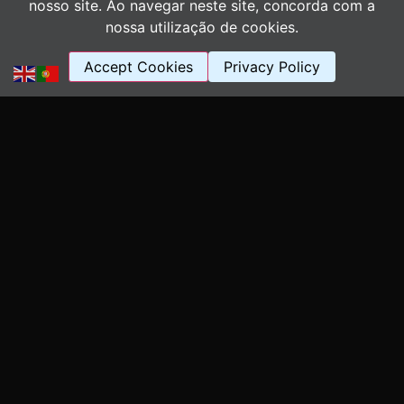
nosso site. Ao navegar neste site, concorda com a
INOVAÇÃO ADAPTATIVA
nossa utilização de cookies.
Desenvolvemos soluções flexíveis que
permitem expansão e inovação constante.
Accept Cookies
Privacy Policy
04
COMPROMISSO SUSTENTÁVEL
Adotamos práticas sustentáveis para reduzir
o impacto ambiental.
05
FOCO NO CLIENTE