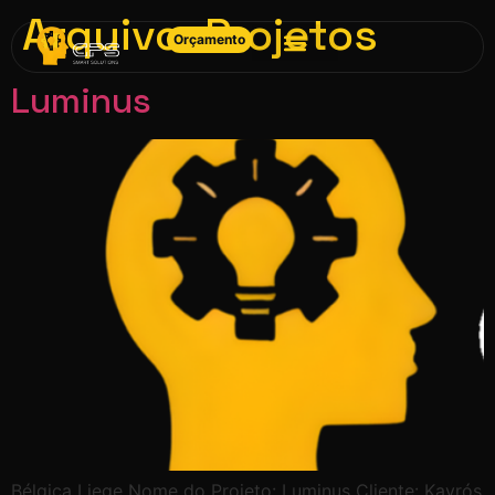
Arquivo:
Projetos
Orçamento
Luminus
Bélgica Liege Nome do Projeto: Luminus Cliente: Kayrós